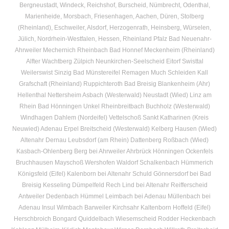
Bergneustadt, Windeck, Reichshof, Burscheid, Nümbrecht, Odenthal,
Marienheide, Morsbach, Friesenhagen, Aachen, Düren, Stolberg
(Rheinland), Eschweiler, Alsdorf, Herzogenrath, Heinsberg, Würselen,
Jülich, Nordrhein-Westfalen, Hessen, Rheinland Pfalz Bad Neuenahr-
Ahrweiler Mechernich Rheinbach Bad Honnef Meckenheim (Rheinland)
Alfter Wachtberg Zülpich Neunkirchen-Seelscheid Eitorf Swisttal
Weilerswist Sinzig Bad Münstereifel Remagen Much Schleiden Kall
Grafschaft (Rheinland) Ruppichteroth Bad Breisig Blankenheim (Ahr)
Hellenthal Nettersheim Asbach (Westerwald) Neustadt (Wied) Linz am
Rhein Bad Hönningen Unkel Rheinbreitbach Buchholz (Westerwald)
Windhagen Dahlem (Nordeifel) Vettelschoß Sankt Katharinen (Kreis
Neuwied) Adenau Erpel Breitscheid (Westerwald) Kelberg Hausen (Wied)
Altenahr Dernau Leubsdorf (am Rhein) Dattenberg Roßbach (Wied)
Kasbach-Ohlenberg Berg bei Ahrweiler Ahrbrück Hönningen Ockenfels
Bruchhausen Mayschoß Wershofen Waldorf Schalkenbach Hümmerich
Königsfeld (Eifel) Kalenborn bei Altenahr Schuld Gönnersdorf bei Bad
Breisig Kesseling Dümpelfeld Rech Lind bei Altenahr Reifferscheid
Antweiler Dedenbach Hümmel Leimbach bei Adenau Müllenbach bei
Adenau Insul Wimbach Barweiler Kirchsahr Kaltenborn Hoffeld (Eifel)
Herschbroich Bongard Quiddelbach Wiesemscheid Rodder Heckenbach