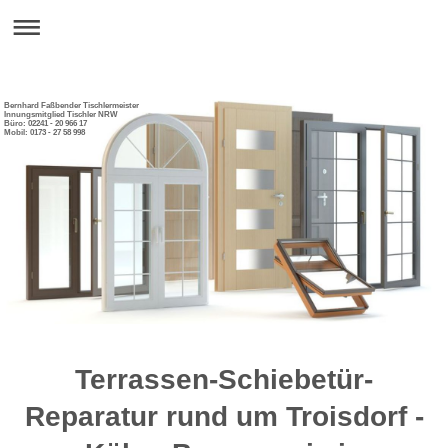
Bernhard Faßbender Tischlermeister
Innungsmitglied Tischler NRW
Büro: 02241 - 20 966 17
Mobil: 0173 - 27 58 998
Terrassen-Schiebetür-
Reparatur rund um Troisdorf -