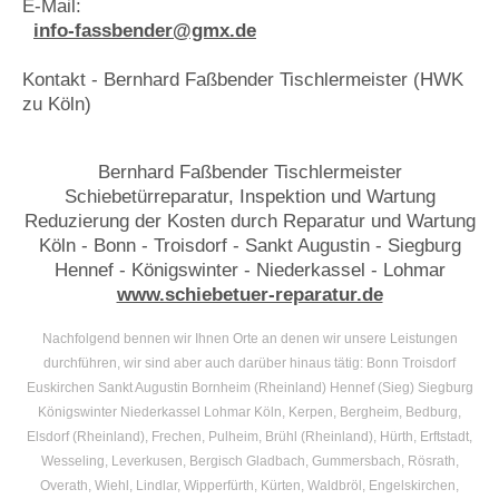
E-Mail:
info-fassbender@gmx.de
Kontakt - Bernhard Faßbender Tischlermeister (HWK
zu Köln)
Bernhard Faßbender Tischlermeister
Schiebetürreparatur, Inspektion und Wartung
Reduzierung der
Kosten durch Reparatur und Wartung
Köln - Bonn - Troisdorf - Sankt Augustin - Siegburg
Hennef -
Königswinter - Niederkassel - Lohmar
www.schiebetuer-reparatur.de
Nachfolgend bennen wir Ihnen Orte an denen wir unsere Leistungen
durchführen, wir sind aber auch darüber hinaus tätig: Bonn Troisdorf
Euskirchen Sankt Augustin Bornheim (Rheinland) Hennef (Sieg) Siegburg
Königswinter Niederkassel Lohmar Köln, Kerpen, Bergheim, Bedburg,
Elsdorf (Rheinland), Frechen, Pulheim, Brühl (Rheinland), Hürth, Erftstadt,
Wesseling, Leverkusen, Bergisch Gladbach, Gummersbach, Rösrath,
Overath, Wiehl, Lindlar, Wipperfürth, Kürten, Waldbröl, Engelskirchen,